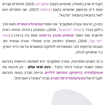
הקנדית שרון בוטאלה, שהופיעו בקובץ
ססקצ'ואן
(2015) וסיפורים קצרים
מאת דייב מרגושס, שהופיעו בקובץ
הבטחות
(2017)
. שני הספרים יצאו
לאור בהוצאת בהוצאת "מרנגא".
כמו כן, תרגמה עטרה מוסקוביץ' את הספר
הנפש הלא מוסרית
מאת הרב
נילטון בונדר (
הוצאת "צבעונים"
, 2018), המתבונן ביהדות מזווית ראייה
חדשנית ואת הספר
אנושיים מטבע בריאתנו
מאת גרג בראדן (
הוצאת
"אור-עם"
, 2019), המשלב רוחניות, מדע פופולרי ועזרה עצמית תוך
תובנות מרתקות לגבי האפשרויות לחלוקת המשאבים על פני כדור הארץ,
כדי שיספיקו לכולנו.
ב-11 השנים האחרונות, עטרה מוסקוביץ' היא השותפה הראשית בתרגום
הספר השנתי הנמכר ביותר בתבל –
גינס שיאי עולם
– וכן תרגמה את
אנציקלופדיה בריטניקה החדשה לילדים
והייתה חברה בצוות התרגום
לעברית של
האנציקלופדיה של המדע
מבית "נשיונל ג'יאוגרפיק".