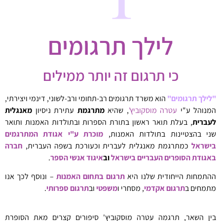
לילך תרגומים
כי תרגום זה יותר ממילים
"לילך תרגומים"
הוא משרד תרגומים רב-תחומי ורב-לשוני, דינמי ויצירתי,
המנוהל ע"י
עטרה מוסקוביץ'
, שהיא
מתרגמת
עתירת ניסיון
מאנגלית
לעברית
, בעלת תואר ראשון בתורת הספרות ובתולדות האמנות ותואר
שני בהצטיינות בתולדות האמנות,
מוכרת ע"י
אגודת המתרגמים
בישראל
כמתרגמת מאנגלית לעברית וכעורכת בשפה העברית,
חברה
באגודת הסופרים העבריים בישראל
וב
איגוד אנשי הספר
.
ההתמחות הייחודית שלנו היא
תרגום בתחום האמנות
– ונוסף לכך אנו
מתמחים ב
תרגום אקדמי
, מסחרי ו
משפטי
וב
תרגום ספרותי
.
בין השאר, תרגמה עטרה מוסקוביץ' סיפורים קצרים מאת הסופרת