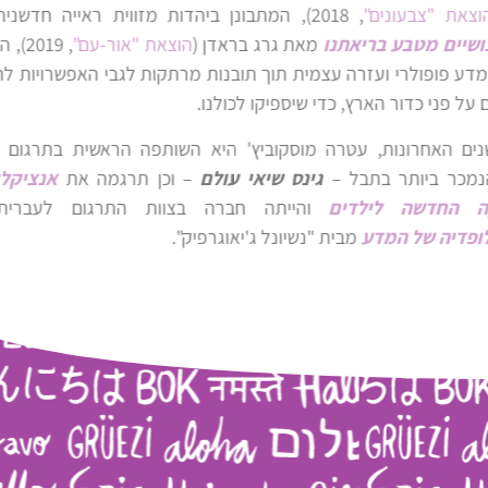
נן ביהדות מזווית ראייה חדשנית ואת
(
הוצאת "אור-עם"
, 2019), המשלב
ת מרתקות לגבי האפשרויות לחלוקת
.
יא השותפה הראשית בתרגום הספר
ם
– וכן תרגמה את
אנציקלופדיה
ה בצוות התרגום לעברית של
יק".