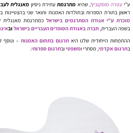
ע"י
עטרה מוסקוביץ'
, שהיא
מתרגמת
עתירת ניסיון
מאנגלית לעבר
ראשון בתורת הספרות ובתולדות האמנות ותואר שני בהצטיינות ב
מוכרת ע"י
אגודת המתרגמים בישראל
כמתרגמת מאנגלית לע
בשפה העברית,
חברה באגודת הסופרים העבריים בישראל
וב
איגו
ההתמחות הייחודית שלנו היא
תרגום בתחום האמנות
– ונוסף ל
ב
תרגום אקדמי
, מסחרי ו
משפטי
וב
תרגום ספרותי
.