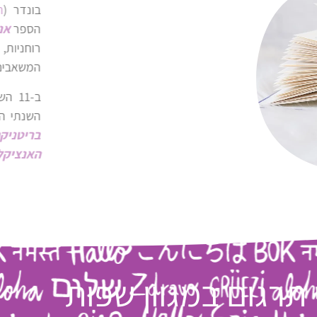
בונדר (
הוצאת "צבעונים"
, 2018), המתבו
הספר
אנושיים מטבע בריאתנו
מאת גרג בראדן 
רוחניות, מדע פופולרי ועזרה עצמית תוך תובנו
המשאבים על פני כדור הארץ, כדי שיספיקו לכולנו
ב-11 השנים האחרונות, עטרה מוסקוביץ' ה
השנתי הנמכר ביותר בתבל –
גינס שיאי עול
בריטניקה החדשה לילדים
והייתה חבר
האנציקלופדיה של המדע
מבית "נשיונל ג'יאוגרפ
 תרגום במגוון שפות